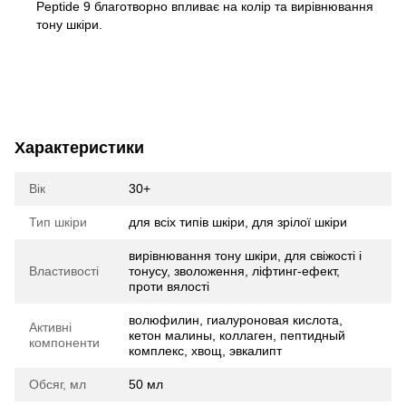
Peptide 9 благотворно впливає на колір та вирівнювання
тону шкіри.
Характеристики
Вік
30+
Тип шкіри
для всіх типів шкіри, для зрілої шкіри
вирівнювання тону шкіри, для свіжості і
Властивості
тонусу, зволоження, ліфтинг-ефект,
проти вялості
волюфилин, гиалуроновая кислота,
Активні
кетон малины, коллаген, пептидный
компоненти
комплекс, хвощ, эвкалипт
Обсяг, мл
50 мл