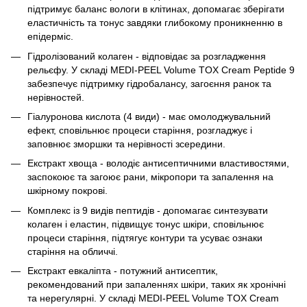
підтримує баланс вологи в клітинах, допомагає зберігати
еластичність та тонус завдяки глибокому проникненню в
епідерміс.
Гідролізований колаген - відповідає за розгладження
рельєфу. У складі MEDI-PEEL Volume TOX Cream Peptide 9
забезпечує підтримку гідробалансу, загоєння ранок та
нерівностей.
Гіалуронова кислота (4 види) - має омолоджувальний
ефект, сповільнює процеси старіння, розгладжує і
заповнює зморшки та нерівності зсередини.
Екстракт хвоща - володіє антисептичними властивостями,
заспокоює та загоює рани, мікропори та запалення на
шкірному покрові.
Комплекс із 9 видів пептидів - допомагає синтезувати
колаген і еластин, підвищує тонус шкіри, сповільнює
процеси старіння, підтягує контури та усуває ознаки
старіння на обличчі.
Екстракт евкаліпта - потужний антисептик,
рекомендований при запаленнях шкіри, таких як хронічні
та нерегулярні. У складі MEDI-PEEL Volume TOX Cream