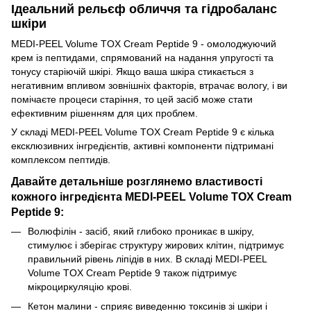
Ідеальний рельєф обличчя та гідробаланс
шкіри
MEDI-PEEL Volume TOX Cream Peptide 9 - омолоджуючий
крем із пептидами, спрямований на надання упругості та
тонусу старіючій шкірі. Якщо ваша шкіра стикається з
негативним впливом зовнішніх факторів, втрачає вологу, і ви
помічаєте процеси старіння, то цей засіб може стати
ефективним рішенням для цих проблем.
У складі MEDI-PEEL Volume TOX Cream Peptide 9 є кілька
ексклюзивних інгредієнтів, активні компоненти підтримані
комплексом пептидів.
Давайте детальніше розглянемо властивості
кожного інгредієнта MEDI-PEEL Volume TOX Cream
Peptide 9:
Волюфілін - засіб, який глибоко проникає в шкіру,
стимулює і зберігає структуру жирових клітин, підтримує
правильний рівень ліпідів в них. В складі MEDI-PEEL
Volume TOX Cream Peptide 9 також підтримує
мікроциркуляцію крові.
Кетон малини - сприяє виведенню токсинів зі шкіри і