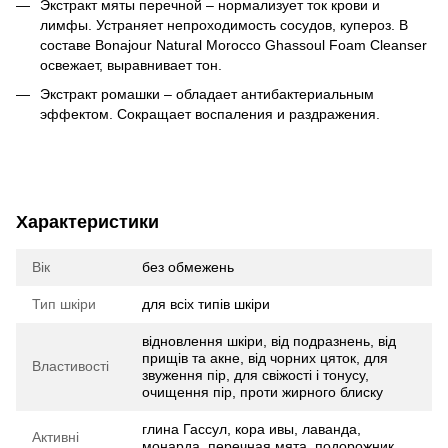
Экстракт мяты перечной – нормализует ток крови и
лимфы. Устраняет непроходимость сосудов, купероз. В
составе Bonajour Natural Morocco Ghassoul Foam Cleanser
освежает, выравнивает тон.
Экстракт ромашки – обладает антибактериальным
эффектом. Сокращает воспаления и раздражения.
Характеристики
Вік
без обмежень
Тип шкіри
для всіх типів шкіри
відновлення шкіри, від подразнень, від
прищів та акне, від чорних цяток, для
Властивості
звуження пір, для свіжості і тонусу,
очищення пір, проти жирного блиску
глина Гассул, кора ивы, лаванда,
Активні
монарда, перечная мята, подорожник,