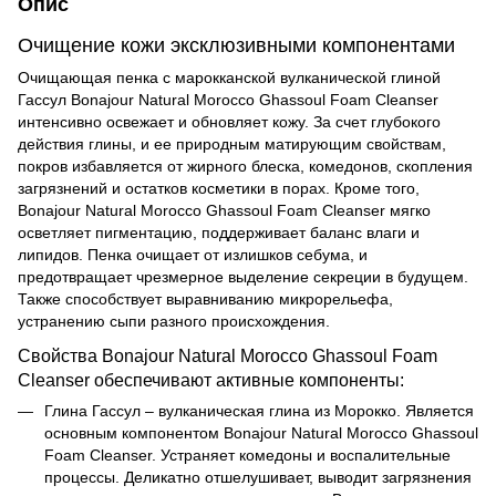
Опис
Очищение кожи эксклюзивными компонентами
Очищающая пенка с марокканской вулканической глиной
Гассул Bonajour Natural Morocco Ghassoul Foam Cleanser
интенсивно освежает и обновляет кожу. За счет глубокого
действия глины, и ее природным матирующим свойствам,
покров избавляется от жирного блеска, комедонов, скопления
загрязнений и остатков косметики в порах. Кроме того,
Bonajour Natural Morocco Ghassoul Foam Cleanser мягко
осветляет пигментацию, поддерживает баланс влаги и
липидов. Пенка очищает от излишков себума, и
предотвращает чрезмерное выделение секреции в будущем.
Также способствует выравниванию микрорельефа,
устранению сыпи разного происхождения.
Свойства Bonajour Natural Morocco Ghassoul Foam
Cleanser обеспечивают активные компоненты:
Глина Гассул – вулканическая глина из Морокко. Является
основным компонентом Bonajour Natural Morocco Ghassoul
Foam Cleanser. Устраняет комедоны и воспалительные
процессы. Деликатно отшелушивает, выводит загрязнения