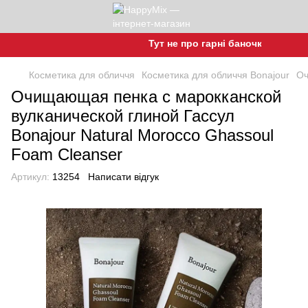
Тут не про гарні баночки, а про гар
Косметика для обличчя
Косметика для обличчя Bonajour
Оч
Очищающая пенка с марокканской
вулканической глиной Гассул
Bonajour Natural Morocco Ghassoul
Foam Cleanser
Артикул:
13254
Написати відгук