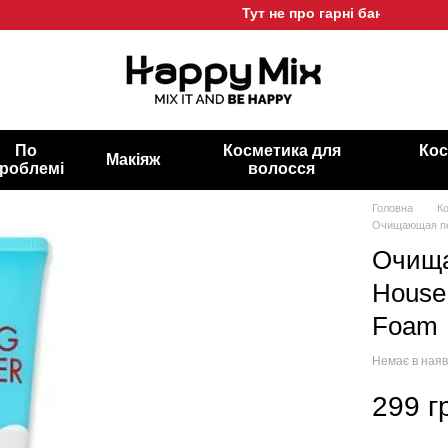
Тут не про гарні баночки, а про
По
Косметика для
Кос
Макіяж
роблемі
волосся
Головна
К
Очищающая пен
Очища
House
Foam
Немає в наяв
299 г