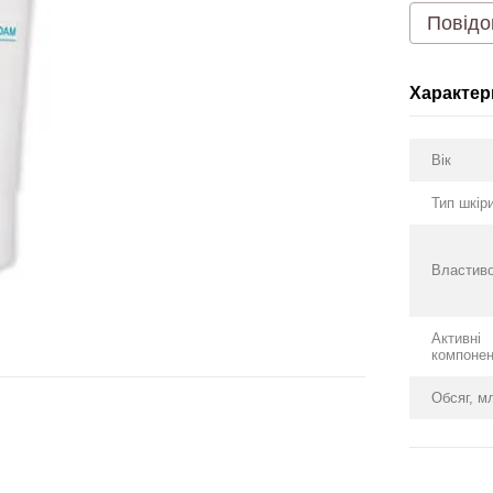
Повідо
Характер
Вік
Тип шкір
Властиво
Активні
компоне
Обсяг, м