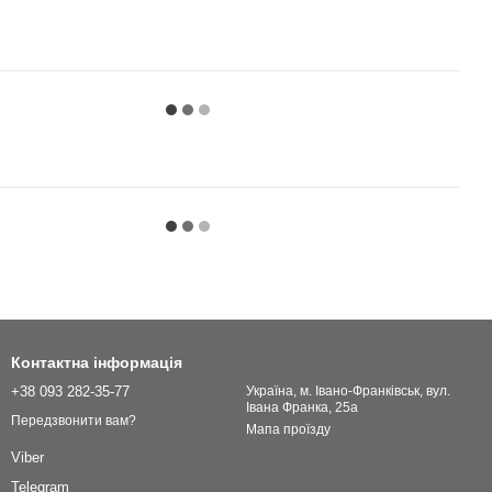
Контактна інформація
+38 093 282-35-77
Українa, м. Івано-Франківськ, вул.
Івана Франка, 25а
Передзвонити вам?
Мапа проїзду
Viber
Telegram