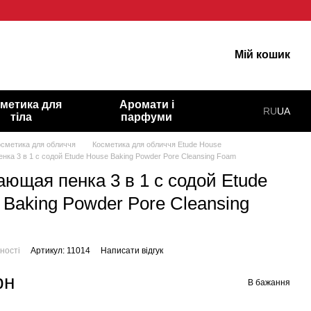
 гарну шкіру!
Мій кошик
метика для
Аромати і
RU
UA
тіла
парфуми
осметика для обличчя
Косметика для обличчя Etude House
ка 3 в 1 с содой Etude House Baking Powder Pore Cleansing Foam
ющая пенка 3 в 1 с содой Etude
 Baking Powder Pore Cleansing
ності
Артикул: 11014
Написати відгук
рн
В бажання