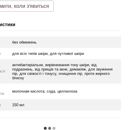
мити, коли з'явиться
истики
без обмежень
и
для всіх типів шкіри, для чутливої шкіри
антибактеріальне, вирівнювання тону шкіри, від
подразнень, від прищів та акне, демакіяж, для звуження
сті
пір, для свіжості і тонусу, очищення пір, проти жирного
блиску
молочная кислота, сода, целлюлоза
нти
л
150 мл