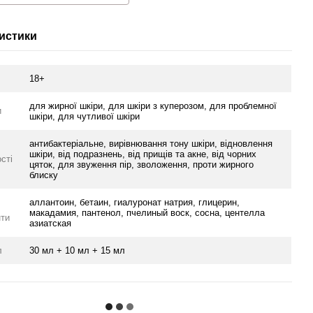
истики
18+
для жирної шкіри, для шкіри з куперозом, для проблемної
и
шкіри, для чутливої шкіри
антибактеріальне, вирівнювання тону шкіри, відновлення
шкіри, від подразнень, від прищів та акне, від чорних
сті
цяток, для звуження пір, зволоження, проти жирного
блиску
аллантоин, бетаин, гиалуронат натрия, глицерин,
макадамия, пантенол, пчелиный воск, сосна, центелла
нти
азиатская
л
30 мл + 10 мл + 15 мл