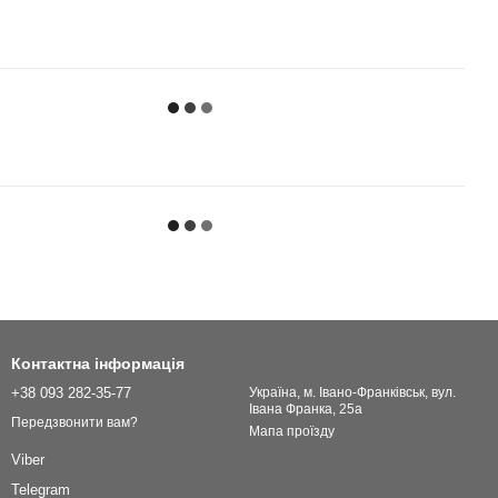
Контактна інформація
+38 093 282-35-77
Українa, м. Івано-Франківськ, вул.
Івана Франка, 25а
Передзвонити вам?
Мапа проїзду
Viber
Telegram