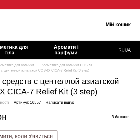
іру!
Мій кошик
метика для
Аромати і
RU
UA
тіла
парфуми
осметика для обличчя
Косметика для обличчя COSRX
с центеллой азиатской COSRX CICA-7 Relief Kit (3 step)
 средств с центеллой азиатской
CICA-7 Relief Kit (3 step)
ності
Артикул: 16557
Написати відгук
рн
В бажання
мити, коли з'явиться