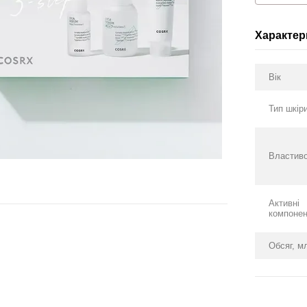
Характер
Вік
Тип шкір
Властиво
Активні
компоне
Обсяг, м