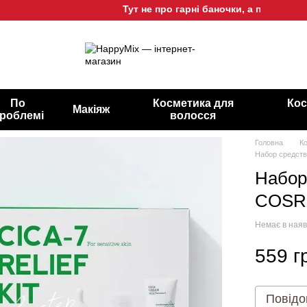
Тут не про гарні баночки, а про гарну шк
По
Косметика для
Кос
Макіяж
роблемі
волосся
Головна
К
Набор средств 
Набор
COSRX 
Немає в наяв
559 г
Повідо