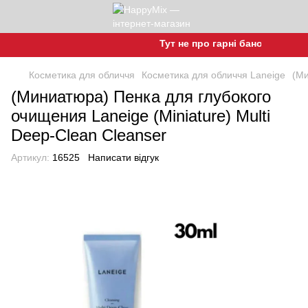
Тут не про гарні баночки, а про 
Косметика для обличчя
Косметика для обличчя Laneige
(Ми
(Миниатюра) Пенка для глубокого
очищения Laneige (Miniature) Multi
Deep-Clean Cleanser
Артикул:
16525
Написати відгук