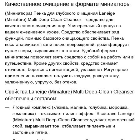
Качественное очищение в формате миниатюры
(Миниатюра) Пенка для глубокого очищения Laneige
(Miniature) Multi Deep-Clean Cleanser – средство для
качественного очищения пор. Универсальный продукт в
вашем ежедневном уходе. Средство обеспечивает ряд
функций, помимо базового очищающего свойства. Пенка
восстанавливает ткани после повреждений, дезинфицирует,
сужает поры, выравнивает тон кожи. Удобный формат
миниатюры позволяет взять средство с собой на работу или в
путешествие. Кроме других свойств, средство снимает
отечность, борется с пигментацией, увлажняет. Регулярное
применение позволяет получить гладкую, ровную кожу,
увлажненную, упругую, без отеков.
Свойства Laneige (Miniature) Multi Deep-Clean Cleanser
обеспечены составом:
Ягодный комплекс (клюква, малина, голубика, морошка,
земляника) – оказывает пилинг-эффек . В составе
Laneige
(Miniature) Multi Deep-Clean Cleanser удаляет ороговевший
слой, выравнивает тон, отбеливает пигментные и
застойные пятна.