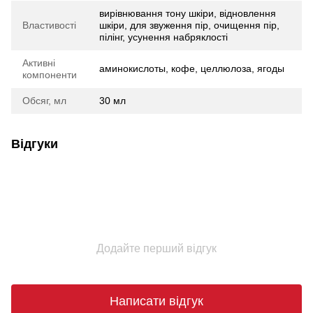
вирівнювання тону шкіри, відновлення
Властивості
шкіри, для звуження пір, очищення пір,
пілінг, усунення набряклості
Активні
аминокислоты, кофе, целлюлоза, ягоды
компоненти
Обсяг, мл
30 мл
Відгуки
Додайте перший відгук
Написати відгук