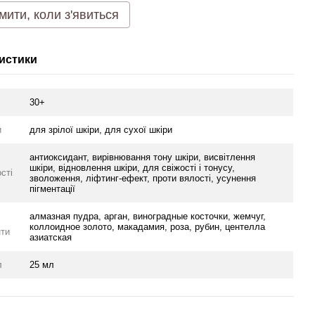
мити, коли з'явиться
истики
30+
и
для зрілої шкіри, для сухої шкіри
антиоксидант, вирівнювання тону шкіри, висвітлення
шкіри, відновлення шкіри, для свіжості і тонусу,
сті
зволоження, ліфтинг-ефект, проти вялості, усунення
пігментації
алмазная пудра, арган, виноградные косточки, жемчуг,
коллоидное золото, макадамия, роза, рубин, центелла
нти
азиатская
л
25 мл