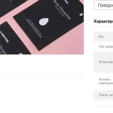
Повідо
Характер
Вік
Тип шкір
Властиво
Активні
компоне
Обсяг, м