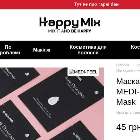
Тут не про гарні баночки, а про 
По
Косметика для
Кос
Макіяж
роблемі
волосся
Головна
К
Маска для сия
Маска
MEDI-
Mask
Немає в наяв
45 гр