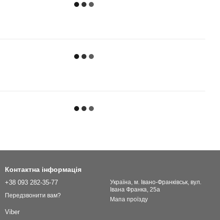
Контактна інформація
+38 093 282-35-77
Українa, м. Івано-Франківськ, вул.
Івана Франка, 25а
Передзвонити вам?
Мапа проїзду
Viber