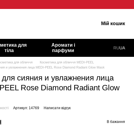
гарну шкіру!
Мій кошик
метика для
Аромати і
RU
UA
тіла
парфуми
осметика для обличчя
Косметика для обличчя MEDI-PEEL
ния и увлажнения лица MEDI-PEEL Rose Diamond Radiant Glow Mask
 для сияния и увлажнения лица
PEEL Rose Diamond Radiant Glow
ності
Артикул: 14769
Написати відгук
н
В бажання