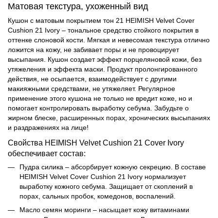
Матовая текстура, ухоженный вид
Кушон с матовым покрытием тон 21 HEIMISH Velvet Cover
Cushion 21 Ivory – тональное средство стойкого покрытия в
оттенке слоновой кости. Мягкая и невесомая текстура отлично
ложится на кожу, не забивает поры и не провоцирует
высыпания. Кушон создает эффект порцеляновой кожи, без
утяжеления и эффекта маски. Продукт пролонгированного
действия, не осыпается, взаимодействует с другими
макияжными средствами, не утяжеляет. Регулярное
применение этого кушона не только не вредит коже, но и
помогает контролировать выработку себума. Забудьте о
жирном блеске, расширенных порах, хронических высыпаниях
и раздражениях на лице!
Свойства HEIMISH Velvet Cushion 21 Cover Ivory
обеспечивает состав:
Пудра силика – абсорбирует кожную секрецию. В составе
HEIMISH Velvet Cover Cushion 21 Ivory нормализует
выработку кожного себума. Защищает от скоплений в
порах, сальных пробок, комедонов, воспалений.
Масло семян моринги – насыщает кожу витаминами