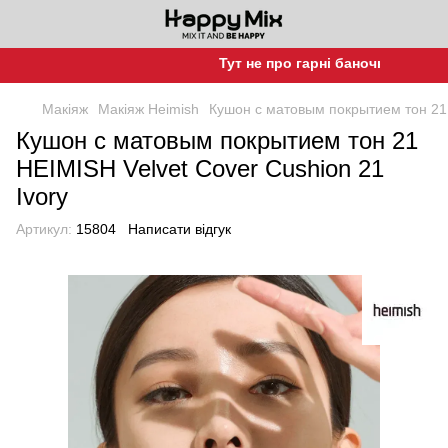
Тут не про гарні баночки, а про га
Макіяж
Макіяж Heimish
Кушон с матовым покрытием тон 21 
Кушон с матовым покрытием тон 21
HEIMISH Velvet Cover Cushion 21
Ivory
Артикул:
15804
Написати відгук