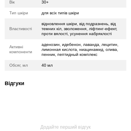
Вік
30+
Тип шкіри
для всіх типів шкіри
відновлення шкіри, від подразнень, від
Властивості
темних кіл, зволоження, ліфтинг-ефект,
проти вялості, усунення набряклості
аденозин, идебенон, лаванда, лецитин,
Активні
лимонная кислота, ниацинамид, олива,
компоненти
пенник, пептидный комплекс
Обсяг, мл
40 мл
Відгуки
Додайте перший відгук