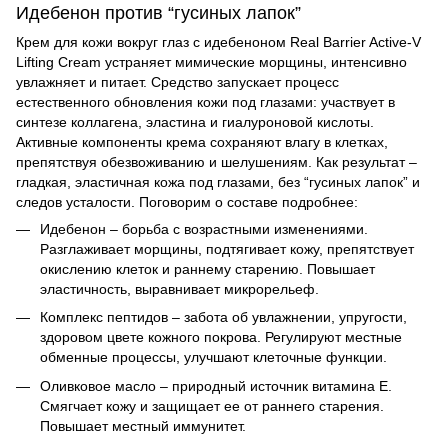
Идебенон против “гусиных лапок”
Крем для кожи вокруг глаз с идебеноном
Real Barrier
Active-V
Lifting Cream устраняет мимические морщины, интенсивно
увлажняет и питает. Средство запускает процесс
естественного обновления кожи под глазами: участвует в
синтезе коллагена, эластина и гиалуроновой кислоты.
Активные компоненты крема сохраняют влагу в клетках,
препятствуя обезвоживанию и шелушениям. Как результат –
гладкая, эластичная кожа под глазами, без “гусиных лапок” и
следов усталости. Поговорим о составе подробнее:
Идебенон – борьба с возрастными изменениями.
Разглаживает морщины, подтягивает кожу, препятствует
окислению клеток и раннему старению. Повышает
эластичность, выравнивает микрорельеф.
Комплекс пептидов – забота об увлажнении, упругости,
здоровом цвете кожного покрова. Регулируют местные
обменные процессы, улучшают клеточные функции.
Оливковое масло – природный источник витамина Е.
Смягчает кожу и защищает ее от раннего старения.
Повышает местный иммунитет.