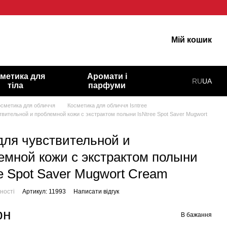
арну шкіру!
Мій кошик
метика для
Аромати і
RU
UA
тіла
парфуми
осметика для обличчя
Косметика для обличчя Isntree
твительной и проблемной кожи с экстрактом полыни IsNtree Spot Saver Mugwort
для чувствительной и
емной кожи с экстрактом полыни
ee Spot Saver Mugwort Cream
ності
Артикул: 11993
Написати відгук
рн
В бажання