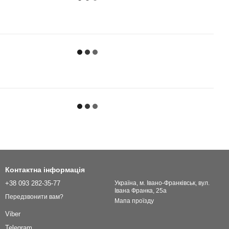
Контактна інформація
+38 093 282-35-77
Українa, м. Івано-Франківськ, вул.
Івана Франка, 25а
Передзвонити вам?
Мапа проїзду
Viber
Telegram