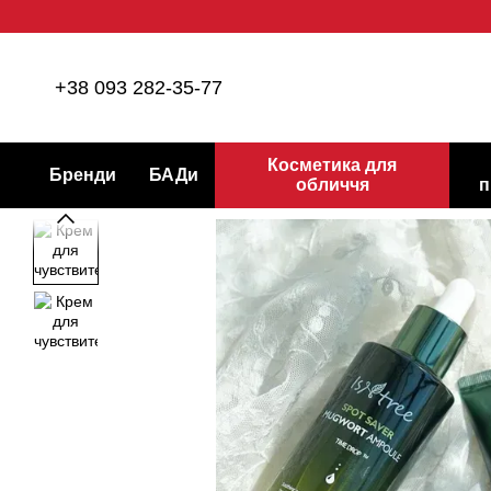
Перейти до основного контенту
+38 093 282-35-77
Косметика для
Бренди
БАДи
обличчя
п