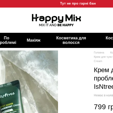
Тут не про гарні баночки, а про г
По
Косметика для
Кос
Макіяж
роблемі
волосся
Головна
К
Крем для чувс
Cream
Крем 
пробл
IsNtr
Немає в наяв
799 г