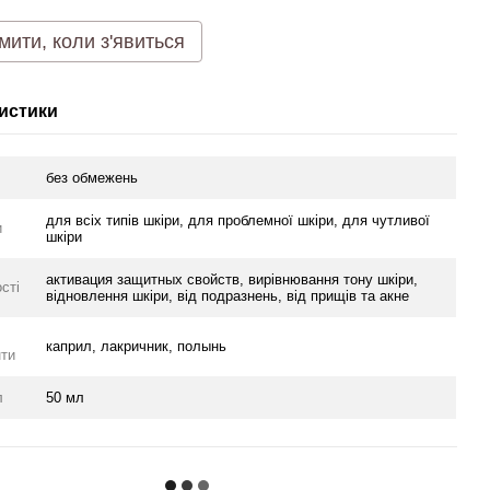
мити, коли з'явиться
истики
без обмежень
для всіх типів шкіри, для проблемної шкіри, для чутливої
и
шкіри
активация защитных свойств, вирівнювання тону шкіри,
сті
відновлення шкіри, від подразнень, від прищів та акне
каприл, лакричник, полынь
нти
л
50 мл