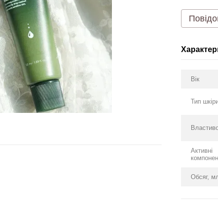
Повідо
Характер
Вік
Тип шкір
Властиво
Активні
компоне
Обсяг, м