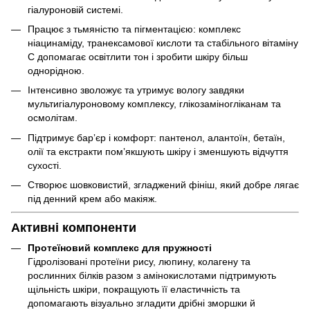
гіалуроновій системі.
Працює з тьмяністю та пігментацією: комплекс
ніацинаміду, транексамової кислоти та стабільного вітаміну
С допомагає освітлити тон і зробити шкіру більш
однорідною.
Інтенсивно зволожує та утримує вологу завдяки
мультигіалуроновому комплексу, глікозаміногліканам та
осмолітам.
Підтримує барʼєр і комфорт: пантенол, алантоїн, бетаїн,
олії та екстракти помʼякшують шкіру і зменшують відчуття
сухості.
Створює шовковистий, згладжений фініш, який добре лягає
під денний крем або макіяж.
Активні компоненти
Протеїновий комплекс для пружності
Гідролізовані протеїни рису, люпину, колагену та
рослинних білків разом з амінокислотами підтримують
щільність шкіри, покращують її еластичність та
допомагають візуально згладити дрібні зморшки й