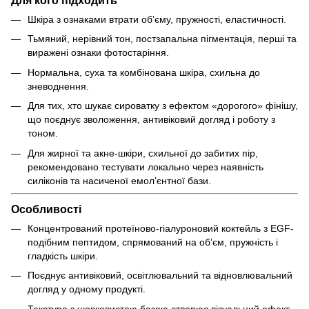
Шкіра з ознаками втрати обʼєму, пружності, еластичності.
Тьмяний, нерівний тон, постзапальна пігментація, перші та
виражені ознаки фотостаріння.
Нормальна, суха та комбінована шкіра, схильна до
зневоднення.
Для тих, хто шукає сироватку з ефектом «дорогого» фінішу,
що поєднує зволоження, антивіковий догляд і роботу з
тоном.
Для жирної та акне-шкіри, схильної до забитих пір,
рекомендовано тестувати локально через наявність
силіконів та насиченої емолʼєнтної бази.
Особливості
Концентрований протеїново-гіалуроновий коктейль з EGF-
подібним пептидом, спрямований на обʼєм, пружність і
гладкість шкіри.
Поєднує антивіковий, освітлювальний та відновлювальний
догляд у одному продукті.
Текстура з шовковистою базою створює візуальний ефект