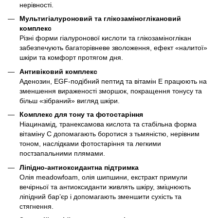
нерівності.
Мультигіалуроновий та глікозаміноглікановий
комплекс
Різні форми гіалуронової кислоти та глікозаміноглікан
забезпечують багаторівневе зволоження, ефект «налитої»
шкіри та комфорт протягом дня.
Антивіковий комплекс
Аденозин, EGF-подібний пептид та вітамін E працюють на
зменшення вираженості зморшок, покращення тонусу та
більш «зібраний» вигляд шкіри.
Комплекс для тону та фотостаріння
Ніацинамід, транексамова кислота та стабільна форма
вітаміну C допомагають боротися з тьмяністю, нерівним
тоном, наслідками фотостаріння та легкими
постзапальними плямами.
Ліпідно-антиоксидантна підтримка
Олія meadowfoam, олія шипшини, екстракт примули
вечірньої та антиоксиданти живлять шкіру, зміцнюють
ліпідний барʼєр і допомагають зменшити сухість та
стягнення.