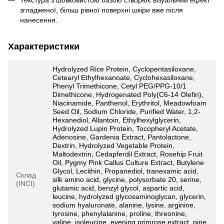
згладженої, більш рівної поверхні шкіри вже після
нанесення.
Характеристики
Hydrolyzed Rice Protein, Cyclopentasiloxane,
Cetearyl Ethylhexanoate, Cyclohexasiloxane,
Phenyl Trimethicone, Cetyl PEG/PPG-10/1
Dimethicone, Hydrogenated Poly(C6-14 Olefin),
Niacinamide, Panthenol, Erythritol, Meadowfoam
Seed Oil, Sodium Chloride, Purified Water, 1,2-
Hexanediol, Allantoin, Ethylhexylglycerin,
Hydrolyzed Lupin Protein, Tocopheryl Acetate,
Adenosine, Gardenia Extract, Pantolactone,
Dextrin, Hydrolyzed Vegetable Protein,
Maltodextrin, Cedapferdil Extract, Rosehip Fruit
Oil, Pygmy Pink Callus Culture Extract, Butylene
Glycol, Lecithin, Propanediol, tranexamic acid,
Склад
silk amino acid, glycine, polysorbate 20, serine,
(INCI)
glutamic acid, benzyl glycol, aspartic acid,
leucine, hydrolyzed glycosaminoglycan, glycerin,
sodium hyaluronate, alanine, lysine, arginine,
tyrosine, phenylalanine, proline, threonine,
valine, isoleucine, evening primrose extract, pine