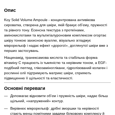
Опис
Koy Solid Volume Ampoule - концентрована антивікова
сироватка, створена для шкіри, якій бракує обʼєму, пружності
та рівного тону. Есенсна текстура з протеїнами,
амінокислотами та мультигіалуроновим комплексом огортає
шкіру тонкою захисною вуаллю, візуально згладжує
мікрорельєф і надає ефект «дорогої», доглянутої шкіри вже з
перших застосувань.
Ніацинамід, транексамова кислота та стабільна форма
вітаміну С працюють із тьмяністю та нерівним тоном, а EGF-
подібний пептид, глікозаміноглікани, гідролізований колаген і
рослинні олії підтримують матрикс шкіри, сприяють
підвищенню її щільності та еластичності.
Основні переваги
Допомагає відновити обʼєм і пружність шкіри, надає більш
щільний, «напружений» контур.
Вирівнює мікрорельєф: дрібні зморшки та нерівності
стають менш помітними завдяки білковому комплексу й