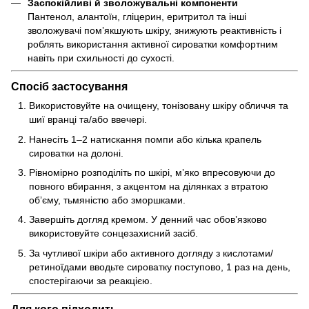
Заспокійливі й зволожувальні компоненти
Пантенол, алантоїн, гліцерин, еритритол та інші
зволожувачі помʼякшують шкіру, знижують реактивність і
роблять використання активної сироватки комфортним
навіть при схильності до сухості.
Спосіб застосування
Використовуйте на очищену, тонізовану шкіру обличчя та
шиї вранці та/або ввечері.
Нанесіть 1–2 натискання помпи або кілька крапель
сироватки на долоні.
Рівномірно розподіліть по шкірі, мʼяко впресовуючи до
повного вбирання, з акцентом на ділянках з втратою
обʼєму, тьмяністю або зморшками.
Завершіть догляд кремом. У денний час обовʼязково
використовуйте сонцезахисний засіб.
За чутливої шкіри або активного догляду з кислотами/
ретиноїдами вводьте сироватку поступово, 1 раз на день,
спостерігаючи за реакцією.
Для кого підходить