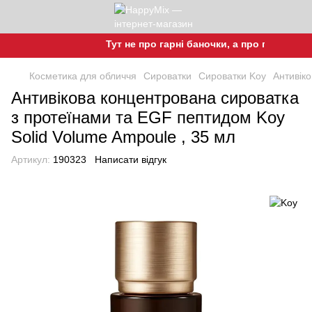
Тут не про гарні баночки, а про гарну шкіру!
Косметика для обличчя
Сироватки
Сироватки Koy
Антивік
Антивікова концентрована сироватка
з протеїнами та EGF пептидом Koy
Solid Volume Ampoule , 35 мл
Артикул:
190323
Написати відгук