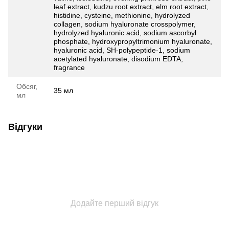
leaf extract, kudzu root extract, elm root extract,
histidine, cysteine, methionine, hydrolyzed
collagen, sodium hyaluronate crosspolymer,
hydrolyzed hyaluronic acid, sodium ascorbyl
phosphate, hydroxypropyltrimonium hyaluronate,
hyaluronic acid, SH-polypeptide-1, sodium
acetylated hyaluronate, disodium EDTA,
fragrance
Обсяг,
35 мл
мл
Відгуки
Додайте перший відгук