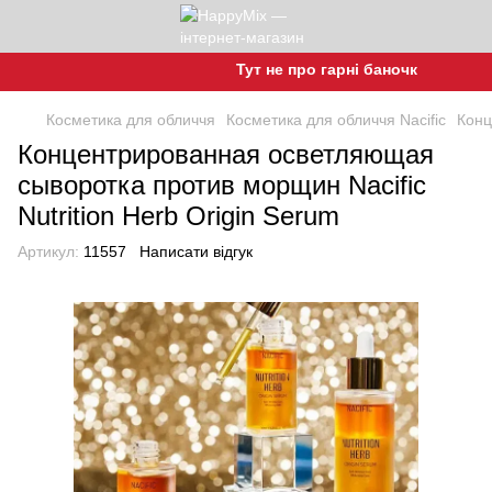
Тут не про гарні баночки, а про гар
Косметика для обличчя
Косметика для обличчя Nacific
Конц
Концентрированная осветляющая
сыворотка против морщин Nacific
Nutrition Herb Origin Serum
Артикул:
11557
Написати відгук