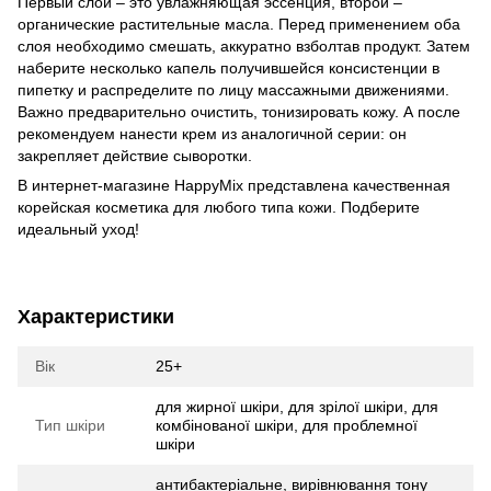
Первый слой – это увлажняющая эссенция, второй –
органические растительные масла. Перед применением оба
слоя необходимо смешать, аккуратно взболтав продукт. Затем
наберите несколько капель получившейся консистенции в
пипетку и распределите по лицу массажными движениями.
Важно предварительно очистить, тонизировать кожу. А после
рекомендуем нанести крем из аналогичной серии: он
закрепляет действие сыворотки.
В интернет-магазине HappyMix представлена качественная
корейская косметика для любого типа кожи. Подберите
идеальный уход!
Характеристики
Вік
25+
для жирної шкіри, для зрілої шкіри, для
Тип шкіри
комбінованої шкіри, для проблемної
шкіри
антибактеріальне, вирівнювання тону