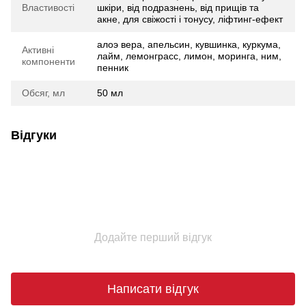
Властивості
шкіри, від подразнень, від прищів та
акне, для свіжості і тонусу, ліфтинг-ефект
алоэ вера, апельсин, кувшинка, куркума,
Активні
лайм, лемонграсс, лимон, моринга, ним,
компоненти
пенник
Обсяг, мл
50 мл
Відгуки
Додайте перший відгук
Написати відгук