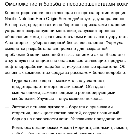
Омоложение и борьба с несовершенствами кожи
Концентрированная осветляющая сыворотка против морщин
Nacific Nutrition Herb Origin Serum действует двунаправленно.
Во-первых, средство активно борется с признаками старения:
устраняет возрастную пигментацию, запускает процесс
обновления кожи, выравнивает заломы и повышает упругость.
А во-вторых – убирает жирный блеск, воспаления. Формула
сыворотки разработана специально для возрастной
проблемной кожи, склонной к высыпаниям и акне. В составе
отсутствуют потенциально опасные составляющие: продукты
нефтепереработки, парабены, искусственные красители. Об
основных компонентах средства расскажем более подробно:
Гидролат алоэ вера – максимально увлажняет,
предотвращает потерю влаги кожей. Обладает
смягчающими, заживляющими и регенерирующими
свойствами. Улучшает тонус кожного покрова.
Экстракт пенника лугового – борется с признаками
старения, насыщает клетки влагой, создает защитный
барьер на поверхности кожи. Успокаивает раздражения.
Комплекс органических масел (моринга, апельсин, лимон,
лайм) – борются с пигментацией, сужают поры,