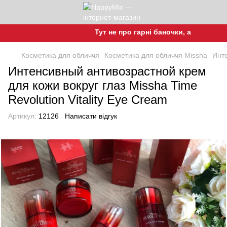
Тут не про гарні баночки, а про гарну ш
Косметика для обличчя
Косметика для обличчя Missha
Инте
Интенсивный антивозрастной крем
для кожи вокруг глаз Missha Time
Revolution Vitality Eye Cream
Артикул:
12126
Написати відгук