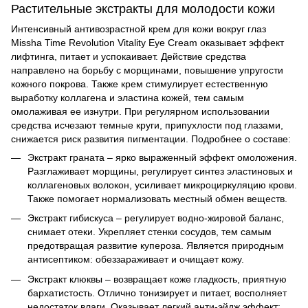
Растительные экстракты для молодости кожи
Интенсивный антивозрастной крем для кожи вокруг глаз
Missha
Time Revolution Vitality Eye Cream оказывает эффект
лифтинга, питает и успокаивает. Действие средства
направлено на борьбу с морщинами, повышение упругости
кожного покрова. Также крем стимулирует естественную
выработку коллагена и эластина кожей, тем самым
омолаживая ее изнутри. При регулярном использовании
средства исчезают темные круги, припухлости под глазами,
снижается риск развития пигментации. Подробнее о составе:
Экстракт граната – ярко выраженный эффект омоложения.
Разглаживает морщины, регулирует синтез эластиновых и
коллагеновых волокон, усиливает микроциркуляцию крови.
Также помогает нормализовать местный обмен веществ.
Экстракт гибискуса – регулирует водно-жировой баланс,
снимает отеки. Укрепляет стенки сосудов, тем самым
предотвращая развитие купероза. Является природным
антисептиком: обеззараживает и очищает кожу.
Экстракт клюквы – возвращает коже гладкость, приятную
бархатистость. Отлично тонизирует и питает, восполняет
недостаток влаги. Оказывает легкий анти-эйдж эффект: