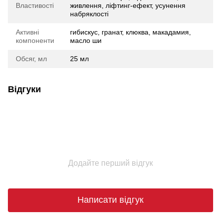
Властивості
живлення, ліфтинг-ефект, усунення
набряклості
Активні
гибискус, гранат, клюква, макадамия,
компоненти
масло ши
Обсяг, мл
25 мл
Відгуки
Додайте перший відгук
Написати відгук