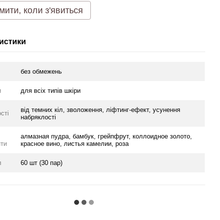
мити, коли з'явиться
истики
без обмежень
и
для всіх типів шкіри
від темних кіл, зволоження, ліфтинг-ефект, усунення
сті
набряклості
алмазная пудра, бамбук, грейпфрут, коллоидное золото,
нти
красное вино, листья камелии, роза
л
60 шт (30 пар)