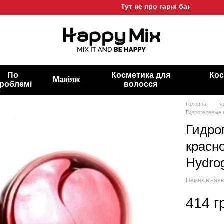
Тут не про гарні баночки, а про 
По
Косметика для
Кос
Макіяж
роблемі
волосся
Головна
К
Гидрогелевые п
Гидро
красно
Hydrog
Немає в наяв
414 г