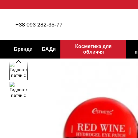
Перейти до основного контенту
+38 093 282-35-77
Косметика для
Бренди
БАДи
обличчя
п