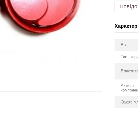
Повідо
Характер
Вік
Тип шкір
Властиво
Активні
компоне
Обсяг, м