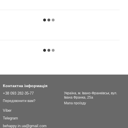
Контактна інформація
+38 093 282-35-77
Українa, м. Івано-Франківськ, вул.
Івана Франка, 25а
Передзвонити вам?
Мапа проїзду
Viber
Telegram
behappy.in.ua@gmail.com