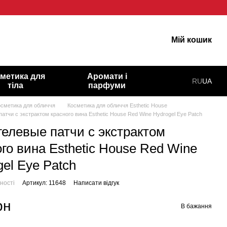
гарну шкіру!
Мій кошик
метика для
Аромати і
RU
UA
тіла
парфуми
осметика для обличчя
Косметика для обличчя Esthetic House
атчи с экстрактом красного вина Esthetic House Red Wine Hydrogel Eye Patch
гелевые патчи с экстрактом
го вина Esthetic House Red Wine
el Eye Patch
ності
Артикул: 11648
Написати відгук
рн
В бажання