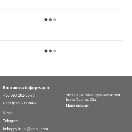
Контактна інформація
+38 093 282-35-77
Українa, м. Івано-Франківськ, вул.
Івана Франка, 25а
Передзвонити вам?
Мапа проїзду
Viber
Telegram
behappy.in.ua@gmail.com