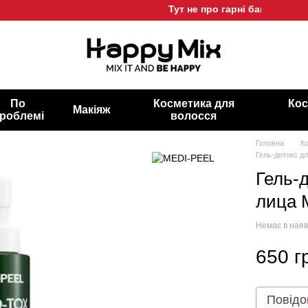
Тут не про гарні баночки, а про
По
Косметика для
Кос
Макіяж
роблемі
волосся
Головна
К
Гель-детокс дл
Гель-
лица M
Немає в наяв
650 г
Повідо