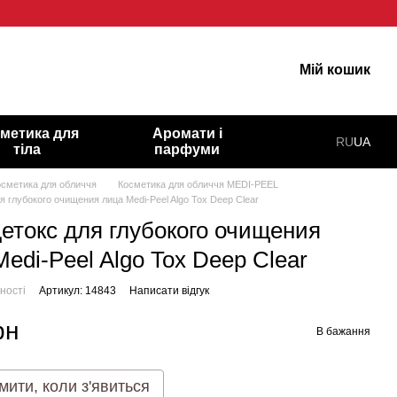
 гарну шкіру!
Мій кошик
метика для
Аромати і
RU
UA
тіла
парфуми
осметика для обличчя
Косметика для обличчя MEDI-PEEL
я глубокого очищения лица Medi-Peel Algo Tox Deep Clear
детокс для глубокого очищения
edi-Peel Algo Tox Deep Clear
ності
Артикул: 14843
Написати відгук
рн
В бажання
мити, коли з'явиться