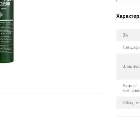
Характер
Вік
Тип шкір
Властиво
Активні
компоне
Обсяг, м