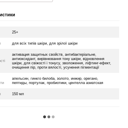
истики
25+
и
для всіх типів шкіри, для зрілої шкіри
активация защитных свойств, антибактеріальне,
антиоксидант, вирівнювання тону шкіри, відновлення
сті
шкіри, для свіжості і тонусу, зволоження, ліфтинг-ефект,
очищення пір, проти вялості, усунення пігментації
апельсин, гинкго билоба, золото, инжир, орегано,
нти
пептиды, портулак, пробиотики, центелла азиатская
л
150 мл