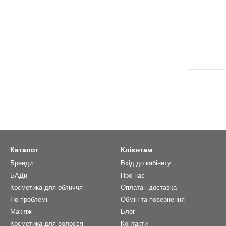
Каталог
Клієнтам
Бренди
Вхід до кабінету
БАДи
Про нас
Косметика для обличчя
Оплата і доставка
По проблемі
Обмін та повернення
Макіяж
Блог
Косметика для волосся
Контакти