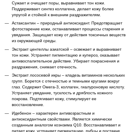
Сужает и очищает поры, выравнивает тон кожи.
Поддерживает синтез коллагена, делает кожу более
упругой и стойкой к внешним раздражителям.
Астаксантин – природный антиоксидант. Предотвращает
фотостарение кожи, останавливает процессы старения и
увядания. Защищает кожу от действия токсичных веществ
из окружающей среды.
Экстракт центеллы азиатской – освежает и выравнивает
тон кожи. Устраняет пигментацию и купероз, оказывает
антивоспалительное действие. Убирает покраснения и
раздражения, снимает отечность.
Экстракт лососевой икры – кладезь витаминов нескольких
групп. Борется с отечностью и темными кругами вокруг
глаз. Содержит Омега-3, коллаген, гиалуроновую кислоту.
Устраняет увядание, тусклость и дряблость кожного
покрова. Подтягивает кожу, стимулирует ее
восстановление.
Идебенон – характерен антивозрастным и
антиоксидантным свойствами. Является химически
созданным аналогом коэнзима Q10. Восстанавливает и
питает кожу, устраняет пигментацию, рубцы и постакне.