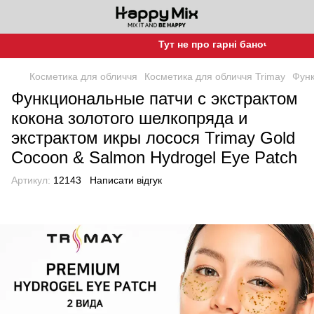
Тут не про гарні баночки, а про г
Косметика для обличчя
Косметика для обличчя Trimay
Функ
Функциональные патчи с экстрактом
кокона золотого шелкопряда и
экстрактом икры лосося Trimay Gold
Cocoon & Salmon Hydrogel Eye Patch
Артикул:
12143
Написати відгук