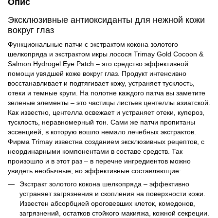
Опис
Эксклюзивные антиоксиданты для нежной кожи
вокруг глаз
Функциональные патчи с экстрактом кокона золотого
шелкопряда и экстрактом икры лосося
Trimay Gold Cocoon &
Salmon Hydrogel Eye Patch – это средство эффективной
помощи увядшей коже вокруг глаз. Продукт интенсивно
восстанавливает и подтягивает кожу, устраняет тусклость,
отеки и темные круги. На полотне каждого патча вы заметите
зеленые элементы – это частицы листьев центеллы азиатской.
Как известно, центелла освежает и устраняет отеки, купероз,
тусклость, неравномерный тон. Сами же патчи пропитаны
эссенцией, в которую вошло немало лечебных экстрактов.
Фирма Trimay известна созданием эксклюзивных рецептов, с
неординарными компонентами в составе средств. Так
произошло и в этот раз – в перечне ингредиентов можно
увидеть необычные, но эффективные составляющие:
Экстракт золотого кокона шелкопряда – эффективно
устраняет загрязнения и скопления на поверхности кожи.
Известен абсорбцией ороговевших клеток, комедонов,
загрязнений, остатков стойкого макияжа, кожной секреции.