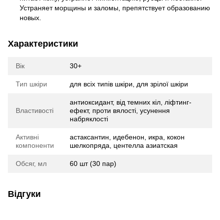
Устраняет морщины и заломы, препятствует образованию
новых.
Характеристики
Вік
30+
Тип шкіри
для всіх типів шкіри, для зрілої шкіри
антиоксидант, від темних кіл, ліфтинг-
Властивості
ефект, проти вялості, усунення
набряклості
Активні
астаксантин, идебенон, икра, кокон
компоненти
шелкопряда, центелла азиатская
Обсяг, мл
60 шт (30 пар)
Відгуки