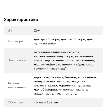
Характеристики
Вік
25+
для зрілої шкіри, для сухої шкіри, для
Тип шкіри
чутливої шкіри
активация защитных свойств,
вирівнювання тону шкіри, висвітлення
Властивості
шкіри, відновлення шкіри, зволоження,
ліфтинг-ефект, усунення набряклості,
усунення пігментації
аденозин, базилик, бетаин, воробейник,
гиалуроновая кислота, глицерин,
Активні
глюкоза, какао, кораллина, куркума,
компоненти
лактобактерии, лимонная кислота,
ниацинамид, ним, пантенол
Обсяг, мл
45 мл + 1\;2 мл