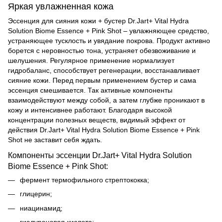
Яркая увлажненная кожа
Эссенция для сияния кожи + бустер Dr.Jart+ Vital Hydra
Solution Biome Essence + Pink Shot – увлажняющее средство,
устраняющее тусклость и увядание покрова. Продукт активно
борется с неровностью тона, устраняет обезвоживание и
шелушения. Регулярное применение нормализует
гидробаланс, способствует регенерации, восстанавливает
сияние кожи. Перед первым применением бустер и сама
эссенция смешивается. Так активные компоненты
взаимодействуют между собой, а затем глубже проникают в
кожу и интенсивнее работают. Благодаря высокой
концентрации полезных веществ, видимый эффект от
действия Dr.Jart+ Vital Hydra Solution Biome Essence + Pink
Shot не заставит себя ждать.
Компоненты эссенции Dr.Jart+ Vital Hydra Solution
Biome Essence + Pink Shot:
фермент термофильного стрептококка;
глицерин;
ниацинамид;
гиалуроновая кислота;