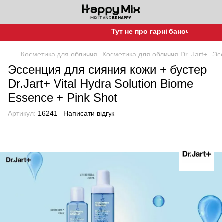
Тут не про гарні баночки, а про г
Косметика для обличчя
Косметика для обличчя Dr. Jart+
Эс
Эссенция для сияния кожи + бустер
Dr.Jart+ Vital Hydra Solution Biome
Essence + Pink Shot
Артикул:
16241
Написати відгук