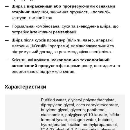
Шкіра з
вираженими або прогресуючими ознаками
старіння
: зморшки, зниження пружності, «поплилі»
контури, тьмяний тон.
Нормальна, комбінована, суха та зневоднена шкіра, що
потребує інтенсивної ревіталізації.
Шкіра після курсів процедур (пілінги, лазер, апаратні
методики, ін’єкційні програми) як відновлювальний та
підтримуючий догляд за рекомендацією спеціаліста.
Клієнти, які шукають
максимально технологічний
антивіковий продукт
з факторами росту, пептидами та
енергетичною підтримкою клітин.
Характеристики
Purified water, glyceryl polymethacrylate,
dipropylene glycol, coco caprylate/caprate,
butylene glycol, glycerin, panthenol,
niacinamide, polyglyceryl-10-laurate, bifida
ferment lysate, collagen water, betaine,
hydrogenated lecithin, methylpropanediol,
C14-22 alcohol, 1,2-hexanediol, glyceryl