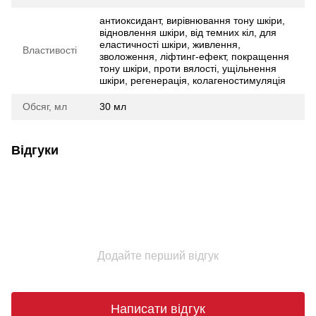
антиоксидант, вирівнювання тону шкіри,
відновлення шкіри, від темних кіл, для
еластичності шкіри, живлення,
Властивості
зволоження, ліфтинг-ефект, покращення
тону шкіри, проти вялості, ущільнення
шкіри, регенерація, колагеностимуляція
Обсяг, мл
30 мл
Відгуки
Додайте перший відгук
Написати відгук