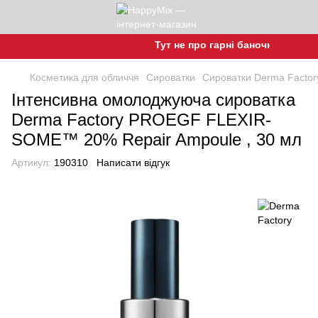
Тут не про гарні баночки, а про гар
Косметика для обличчя
Сироватки
Сироватки Derma Factor
Інтенсивна омолоджуюча сироватка
Derma Factory PROEGF FLEXIR-
SOME™ 20% Repair Ampoule , 30 мл
Артикул:
190310
Написати відгук