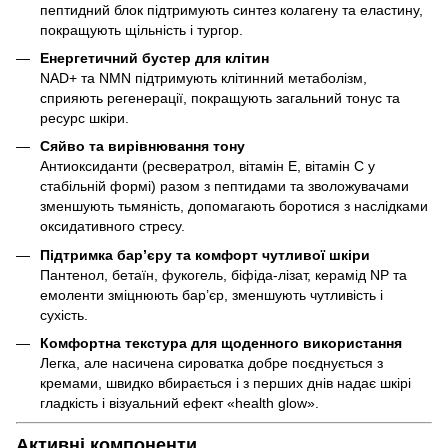
пептидний блок підтримують синтез колагену та еластину,
покращують щільність і тургор.
Енергетичний бустер для клітин
NAD+ та NMN підтримують клітинний метаболізм,
сприяють регенерації, покращують загальний тонус та
ресурс шкіри.
Сяйво та вирівнювання тону
Антиоксиданти (ресвератрол, вітамін Е, вітамін С у
стабільній формі) разом з пептидами та зволожувачами
зменшують тьмяність, допомагають боротися з наслідками
оксидативного стресу.
Підтримка бар’єру та комфорт чутливої шкіри
Пантенол, бетаїн, фукогель, біфіда-лізат, керамід NP та
емоленти зміцнюють бар’єр, зменшують чутливість і
сухість.
Комфортна текстура для щоденного використання
Легка, але насичена сироватка добре поєднується з
кремами, швидко вбирається і з перших днів надає шкірі
гладкість і візуальний ефект «health glow».
Активні компоненти