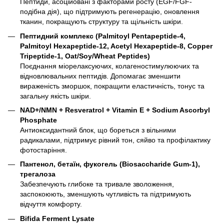
Пептиди, асоційовані з факторами росту (EGF/FGF-
подібна дія), що підтримують регенерацію, оновлення
тканин, покращують структуру та щільність шкіри.
Пептидний комплекс (Palmitoyl Pentapeptide-4,
Palmitoyl Hexapeptide-12, Acetyl Hexapeptide-8, Copper
Tripeptide-1, Oat/Soy/Wheat Peptides)
Поєднання міорелаксуючих, колагеностимулюючих та
відновлювальних пептидів. Допомагає зменшити
вираженість зморшок, покращити еластичність, тонус та
загальну якість шкіри.
NAD+/NMN + Resveratrol + Vitamin E + Sodium Ascorbyl
Phosphate
Антиоксидантний блок, що бореться з вільними
радикалами, підтримує рівний тон, сяйво та профілактику
фотостаріння.
Пантенол, бетаїн, фукогель (Biosaccharide Gum-1),
трегалоза
Забезпечують глибоке та тривале зволоження,
заспокоюють, зменшують чутливість та підтримують
відчуття комфорту.
Bifida Ferment Lysate