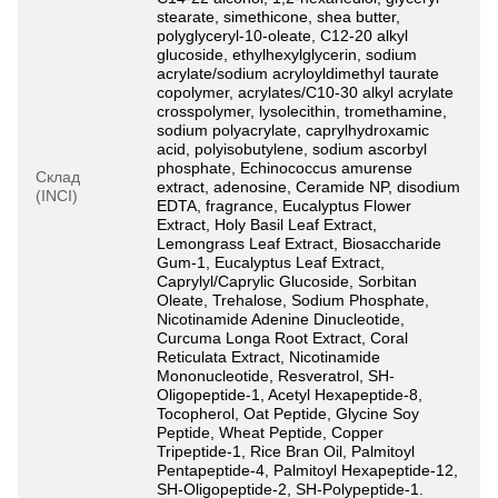
stearate, simethicone, shea butter,
polyglyceryl-10-oleate, C12-20 alkyl
glucoside, ethylhexylglycerin, sodium
acrylate/sodium acryloyldimethyl taurate
copolymer, acrylates/C10-30 alkyl acrylate
crosspolymer, lysolecithin, tromethamine,
sodium polyacrylate, caprylhydroxamic
acid, polyisobutylene, sodium ascorbyl
phosphate, Echinococcus amurense
Склад
extract, adenosine, Ceramide NP, disodium
(INCI)
EDTA, fragrance, Eucalyptus Flower
Extract, Holy Basil Leaf Extract,
Lemongrass Leaf Extract, Biosaccharide
Gum-1, Eucalyptus Leaf Extract,
Caprylyl/Caprylic Glucoside, Sorbitan
Oleate, Trehalose, Sodium Phosphate,
Nicotinamide Adenine Dinucleotide,
Curcuma Longa Root Extract, Coral
Reticulata Extract, Nicotinamide
Mononucleotide, Resveratrol, SH-
Oligopeptide-1, Acetyl Hexapeptide-8,
Tocopherol, Oat Peptide, Glycine Soy
Peptide, Wheat Peptide, Copper
Tripeptide-1, Rice Bran Oil, Palmitoyl
Pentapeptide-4, Palmitoyl Hexapeptide-12,
SH-Oligopeptide-2, SH-Polypeptide-1.