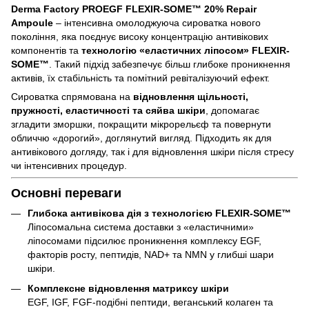
Derma Factory PROEGF FLEXIR-SOME™ 20% Repair
Ampoule
– інтенсивна омолоджуюча сироватка нового
покоління, яка поєднує високу концентрацію антивікових
компонентів та
технологію «еластичних ліпосом» FLEXIR-
SOME™
. Такий підхід забезпечує більш глибоке проникнення
активів, їх стабільність та помітний ревіталізуючий ефект.
Сироватка спрямована на
відновлення щільності,
пружності, еластичності та сяйва шкіри
, допомагає
згладити зморшки, покращити мікрорельєф та повернути
обличчю «дорогий», доглянутий вигляд. Підходить як для
антивікового догляду, так і для відновлення шкіри після стресу
чи інтенсивних процедур.
Основні переваги
Глибока антивікова дія з технологією FLEXIR-SOME™
Ліпосомальна система доставки з «еластичними»
ліпосомами підсилює проникнення комплексу EGF,
факторів росту, пептидів, NAD+ та NMN у глибші шари
шкіри.
Комплексне відновлення матриксу шкіри
EGF, IGF, FGF-подібні пептиди, веганський колаген та