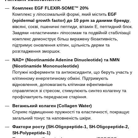
Комплекс EGF FLEXIR-SOME™ 20%
Комплекс у ліпосомальній формі, який містить
EGF
(epidermal growth factor) до 10 ppm за даними бренду
,
вівсяні, соєві, пшеничні пептиди, вітамін Е, пептидний блок.
Завдяки «еластичним» ліпосомам та подвійній стабілізації
комплекс демонструє більш виражену біоактивність,
підтримує оновлення клітин, щільність дерми та
розгладження зморшок.
NAD+ (Nicotinamide Adenine Dinucleotide) та NMN
(Nicotinamide Mononucleotide)
Потужні коферменти та антиоксиданти, що беруть участь у
клітинному енергетичному обміні. Підтримують
відновлення, допомагають клітинам ефективніше
справлятися зі стресом, стимулюють синтез колагену та
профілактують передчасне старіння.
Веганський колаген (Collagen Water)
Сприяє підвищенню пружності та еластичності, покращує
загальний тонус та наповненість шкіри.
Фактори росту (SH-Oligopeptide-1, SH-Oligopeptide-2,
SH-Polypeptide-1)