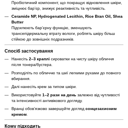
Пробіотичний компонент, що покращує відновлення шкіри,
зміцнює бар’єр, знижує реактивність та чутливість.
Ceramide NP, Hydrogenated Lecithin, Rice Bran Oil, Shea
Butter
Підсилюють бар’єрну функцію, зменшують
трансепідермальну втрату вологи, роблять шкіру більш
стійкою до зовнішніх подразників.
Спосіб застосування
Нанесіть
2–3 краплі
сироватки на чисту шкіру обличчя
після тонера/бустера.
Розподіліть по обличчю та шиї легкими рухами до повного
вбирання.
Далі нанесіть крем за типом шкіри.
Використовуйте
1–2 рази на день
залежно від чутливості
та інтенсивності антивікового догляду.
Вранці обов’язково завершуйте догляд
сонцезахисним
кремом
.
Кому підходить