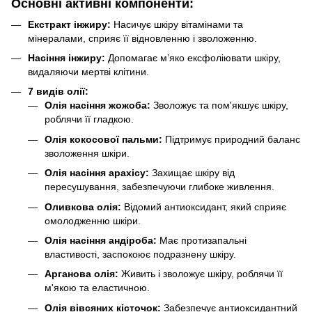
Основні активні компоненти:
Екстракт інжиру:
Насичує шкіру вітамінами та
мінералами, сприяє її відновленню і зволоженню.
Насіння інжиру:
Допомагає м’яко ексфоліювати шкіру,
видаляючи мертві клітини.
7 видів олії:
Олія насіння жожоба:
Зволожує та пом'якшує шкіру,
роблячи її гладкою.
Олія кокосової пальми:
Підтримує природний баланс
зволоження шкіри.
Олія насіння арахісу:
Захищає шкіру від
пересушування, забезпечуючи глибоке живлення.
Оливкова олія:
Відомий антиоксидант, який сприяє
омолодженню шкіри.
Олія насіння андіроба:
Має протизапальні
властивості, заспокоює подразнену шкіру.
Арганова олія:
Живить і зволожує шкіру, роблячи її
м'якою та еластичною.
Олія вівсяних кісточок:
Забезпечує антиоксидантний