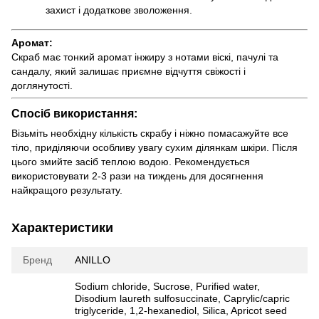
захист і додаткове зволоження.
Аромат:
Скраб має тонкий аромат інжиру з нотами віскі, пачулі та
сандалу, який залишає приємне відчуття свіжості і
доглянутості.
Спосіб використання:
Візьміть необхідну кількість скрабу і ніжно помасажуйте все
тіло, приділяючи особливу увагу сухим ділянкам шкіри. Після
цього змийте засіб теплою водою. Рекомендується
використовувати 2-3 рази на тиждень для досягнення
найкращого результату.
Характеристики
Бренд
ANILLO
Sodium chloride, Sucrose, Purified water,
Disodium laureth sulfosuccinate, Caprylic/capric
triglyceride, 1,2-hexanediol, Silica, Apricot seed