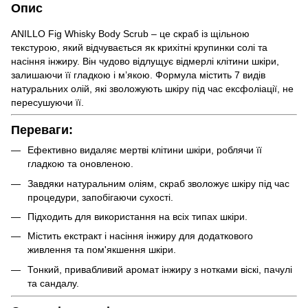
Опис
ANILLO Fig Whisky Body Scrub – це скраб із щільною
текстурою, який відчувається як крихітні крупинки солі та
насіння інжиру. Він чудово відлущує відмерлі клітини шкіри,
залишаючи її гладкою і м’якою. Формула містить 7 видів
натуральних олій, які зволожують шкіру під час ексфоліації, не
пересушуючи її.
Переваги:
Ефективно видаляє мертві клітини шкіри, роблячи її
гладкою та оновленою.
Завдяки натуральним оліям, скраб зволожує шкіру під час
процедури, запобігаючи сухості.
Підходить для використання на всіх типах шкіри.
Містить екстракт і насіння інжиру для додаткового
живлення та пом'якшення шкіри.
Тонкий, привабливий аромат інжиру з нотками віскі, пачулі
та сандалу.