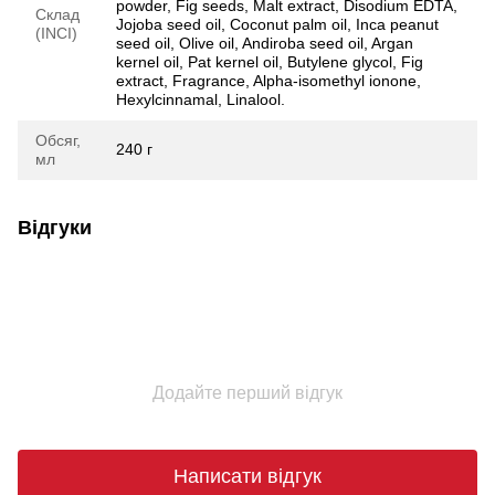
powder, Fig seeds, Malt extract, Disodium EDTA,
Склад
Jojoba seed oil, Coconut palm oil, Inca peanut
(INCI)
seed oil, Olive oil, Andiroba seed oil, Argan
kernel oil, Pat kernel oil, Butylene glycol, Fig
extract, Fragrance, Alpha-isomethyl ionone,
Hexylcinnamal, Linalool.
Обсяг,
240 г
мл
Відгуки
Додайте перший відгук
Написати відгук